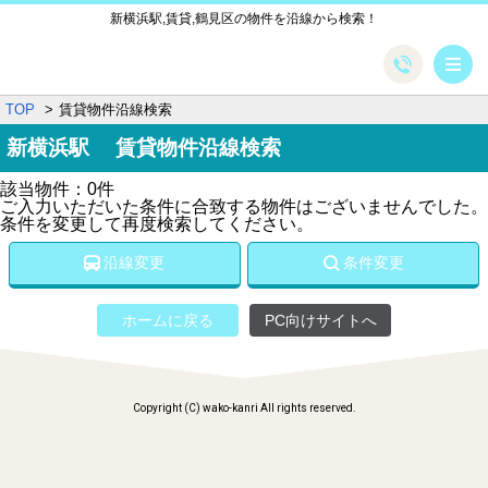
新横浜駅,賃貸,鶴見区の物件を沿線から検索！
メ
TOP
賃貸物件沿線検索
新横浜駅 賃貸物件沿線検索
該当物件：0件
ご入力いただいた条件に合致する物件はございませんでした。
条件を変更して再度検索してください。
沿線変更
条件変更
ホームに戻る
PC向けサイトへ
Copyright (C) wako-kanri All rights reserved.