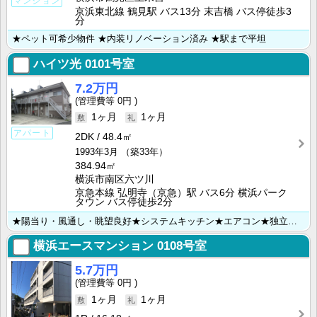
マンション
京浜東北線 鶴見駅 バス13分 末吉橋 バス停徒歩3
分
★ペット可希少物件 ★内装リノベーション済み ★駅まで平坦
ハイツ光
0101号室
7.2万円
0円
1ヶ月
1ヶ月
アパート
2DK
48.4㎡
1993年3月
（築33年）
384.94㎡
横浜市南区六ツ川
京急本線 弘明寺（京急）駅 バス6分 横浜パーク
タウン バス停徒歩2分
★陽当り・風通し・眺望良好★システムキッチン★エアコン★独立洗面台★
横浜エースマンション
0108号室
5.7万円
0円
1ヶ月
1ヶ月