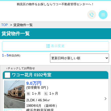
鶴見区の物件をお探しならワコー不動産管理センターへ！
メ
TOP
賃貸物件一覧
賃貸物件一覧
表示変更
1
5
～
件目
(5件)
↓チェックしてお問合せ
ワコー花月
0102号室
9.0万円
0円
1ヶ月
1ヶ月
2LDK
46.94㎡
1980年6月
（築46年）
横浜市鶴見区鶴見