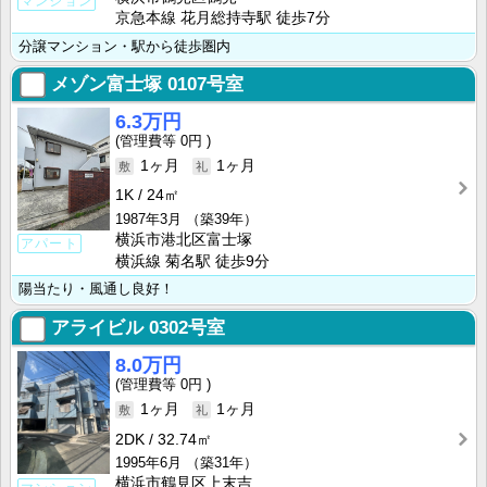
マンション
京急本線 花月総持寺駅 徒歩7分
分譲マンション・駅から徒歩圏内
メゾン富士塚
0107号室
6.3万円
0円
1ヶ月
1ヶ月
1K
24㎡
1987年3月
（築39年）
横浜市港北区富士塚
アパート
横浜線 菊名駅 徒歩9分
陽当たり・風通し良好！
アライビル
0302号室
8.0万円
0円
1ヶ月
1ヶ月
2DK
32.74㎡
1995年6月
（築31年）
横浜市鶴見区上末吉